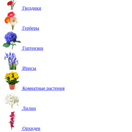
Гвоздики
Герберы
Гортензии
Ирисы
Комнатные растения
Лилии
Орхидеи