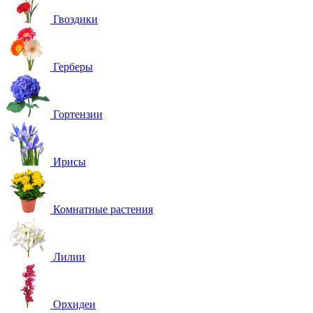
Гвоздики
Герберы
Гортензии
Ирисы
Комнатные растения
Лилии
Орхидеи