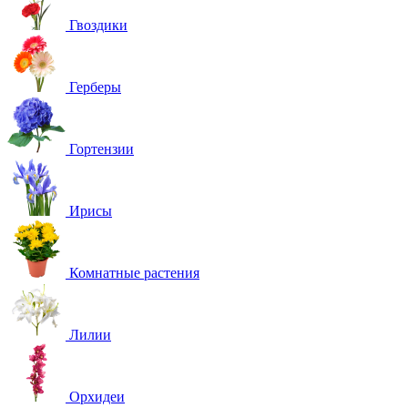
Гвоздики
Герберы
Гортензии
Ирисы
Комнатные растения
Лилии
Орхидеи