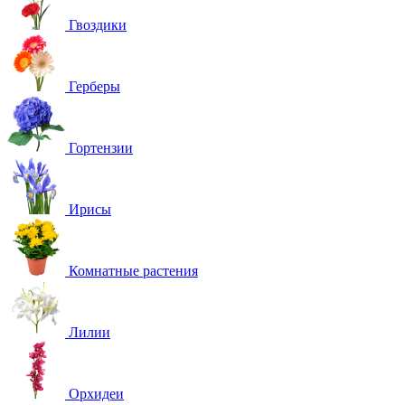
Гвоздики
Герберы
Гортензии
Ирисы
Комнатные растения
Лилии
Орхидеи