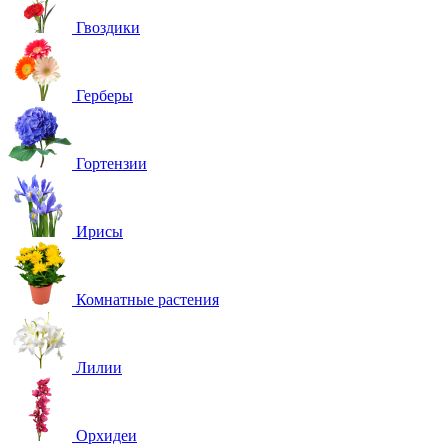
Гвоздики
Герберы
Гортензии
Ирисы
Комнатные растения
Лилии
Орхидеи