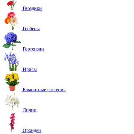
Гвоздики
Герберы
Гортензии
Ирисы
Комнатные растения
Лилии
Орхидеи