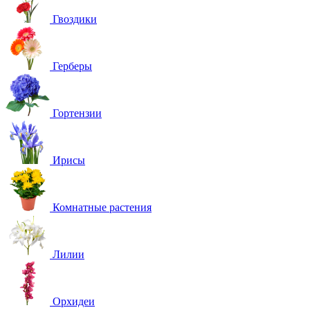
Гвоздики
Герберы
Гортензии
Ирисы
Комнатные растения
Лилии
Орхидеи