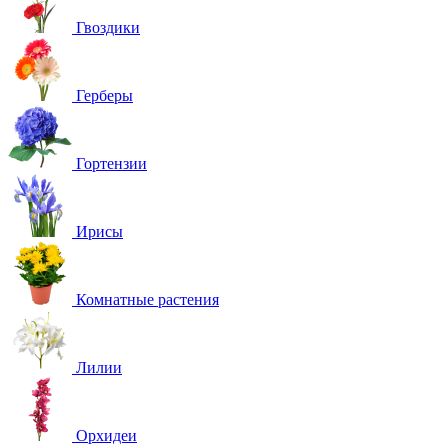
Гвоздики
Герберы
Гортензии
Ирисы
Комнатные растения
Лилии
Орхидеи