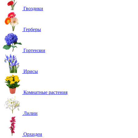
Гвоздики
Герберы
Гортензии
Ирисы
Комнатные растения
Лилии
Орхидеи