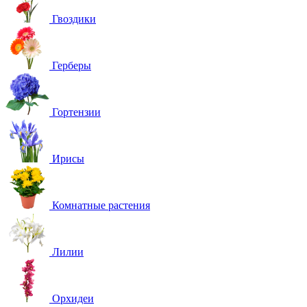
Гвоздики
Герберы
Гортензии
Ирисы
Комнатные растения
Лилии
Орхидеи