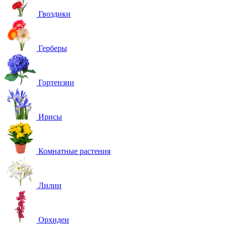
Гвоздики
Герберы
Гортензии
Ирисы
Комнатные растения
Лилии
Орхидеи