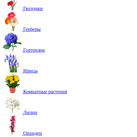
Гвоздики
Герберы
Гортензии
Ирисы
Комнатные растения
Лилии
Орхидеи