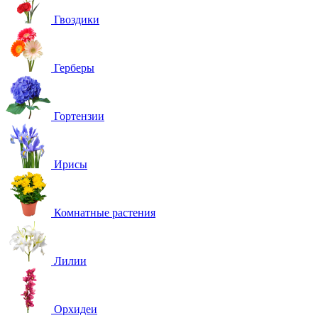
Гвоздики
Герберы
Гортензии
Ирисы
Комнатные растения
Лилии
Орхидеи